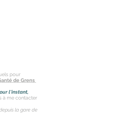
uels pour
 Santé de Grens
ur l'instant
,
pas à me contacter
depuis
la gare de