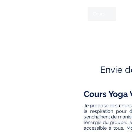
À propos
Cours
Good
Envie d
Cours Yoga 
Je propose des cours c
la respiration pour
s’enchaînent de manièr
l’énergie du groupe. 
accessible à tous. M