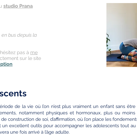
au
studio Prana
e en bus
depuis
la
'hésitez pas à
me
ectement sur le site
iption
escents
riode de la vie où l’on n’est plus vraiment un enfant sans être
ments, notamment physiques et hormonaux, plus ou moins fac
 construction de soi, d’affirmation, où l’on place les fondements
t un excellent outils pour accompagner les adolescents tout au
rvera une fois arrivé à l’âge adulte.