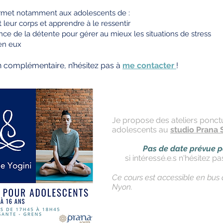
ermet notamment aux adolescents de :
t leur corps et apprendre à le ressentir
ce de la détente pour gérer au mieux les situations de stress
en eux
n c
omplémentaire, n’hésitez pas à
me contacter
!
Je propose des ateliers ponct
adolescents au
studio Prana
Pas de date prévue po
si intéressé.e.s n'hésitez 
Ce cours est accessible en bus
Nyon.