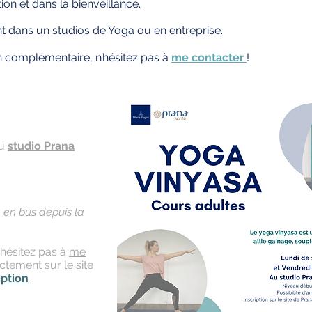
ion et dans la bienveillance.
t dans un studios de Yoga ou en entreprise.
n complémentaire, n’hésitez pas à
me contacter
!
au
studio Prana
e en bus
depuis
la
'hésitez pas à
me
ectement sur le site
iption